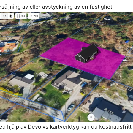
rsäljning av eller avstyckning av en fastighet.
d hjälp av Devolvs
kartverktyg
kan du kostnadsfritt