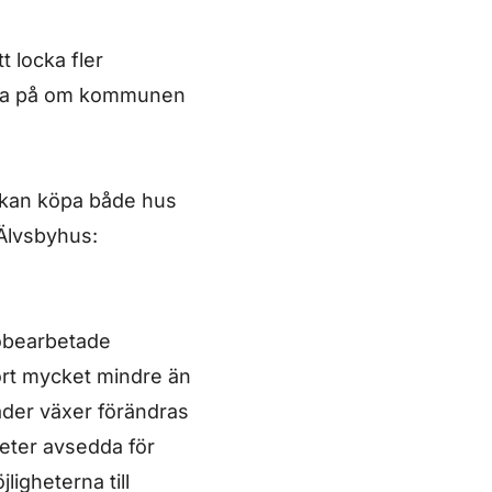
t locka fler
eda på om kommunen
n kan köpa både hus
n Älvsbyhus:
 obearbetade
hört mycket mindre än
äder växer förändras
heter avsedda för
igheterna till