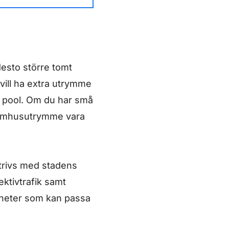
 desto större tomt
ill ha extra utrymme
en pool. Om du har små
utomhusutrymme vara
, trivs med stadens
ektivtrafik samt
igheter som kan passa