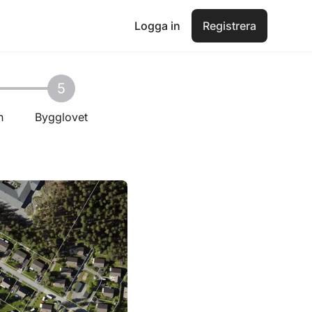
Logga in
Registrera
5
n
Bygglovet