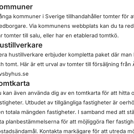
ommuner
nga kommuner i Sverige tillhandahåller tomter för at
edborgare. Via kommunens webbplats kan du ta r
r tomter till salu, eller har en etablerad tomtkö.
ustillverkare
era hustillverkare erbjuder kompletta paket där ma
h tomt. Här är ett urval av tomter till försäljning frå
vsbyhus.se
omtkarta
 kan även använda dig av en tomtkarta för att hitta
stigheter. Utbudet av tillgängliga fastigheter är oer
n totala mängden fastigheter. I samband med att st
ta planbestämmelserna för att möjliggöra fler fastig
stadsändamål. Kontakta markägare för att utreda möjl