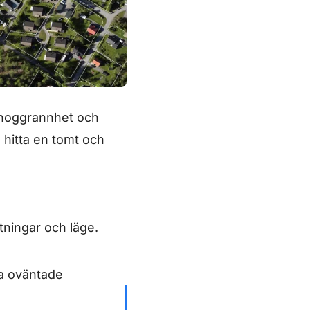
r noggrannhet och
 hitta en tomt och
tningar och läge.
ka oväntade