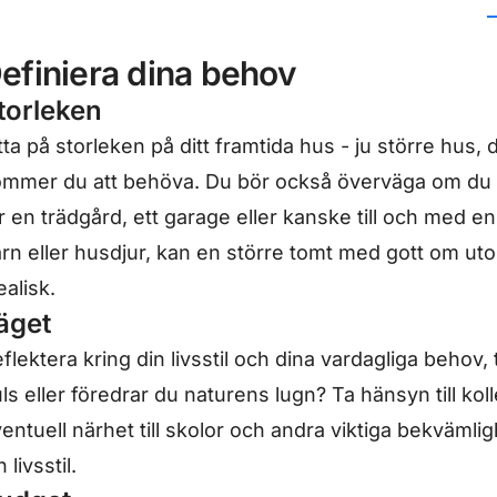
efiniera dina behov
torleken
tta på storleken på ditt framtida hus - ju större hus,
mmer du att behöva. Du bör också överväga om du v
r en trädgård, ett garage eller kanske till och med 
rn eller husdjur, kan en större tomt med gott om 
ealisk.
äget
flektera kring din livsstil och dina vardagliga behov
ls eller föredrar du naturens lugn? Ta hänsyn till koll
entuell närhet till skolor och andra viktiga bekväml
n livsstil.