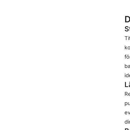
D
S
Ti
ko
fö
ba
id
L
Re
pu
ev
di