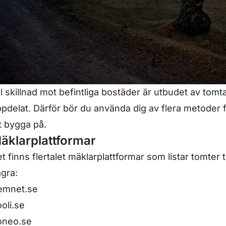
ll skillnad mot befintliga bostäder är utbudet av t
pdelat. Därför bör du använda dig av flera metoder fö
t bygga på.
äklarplattformar
t finns flertalet mäklarplattformar som listar tomter t
gra:
emnet.se
oli.se
oneo.se