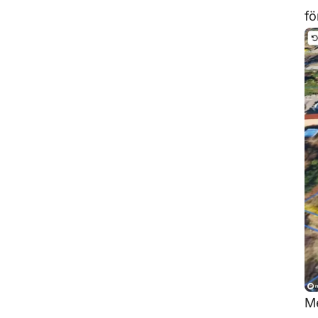
fö
Me