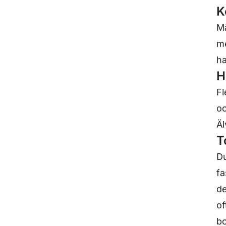
K
Må
m
ha
H
Fl
oc
Äl
T
Du
fa
de
of
bo