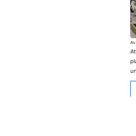
A
At
pl
un