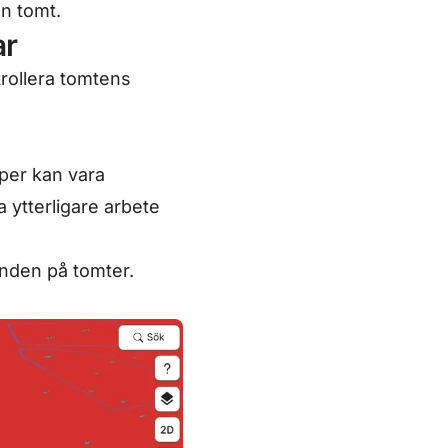
en tomt.
ar
trollera tomtens
yper kan vara
 ytterligare arbete
anden på tomter.