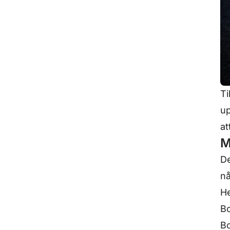
Ti
up
at
M
De
nå
H
Bo
B