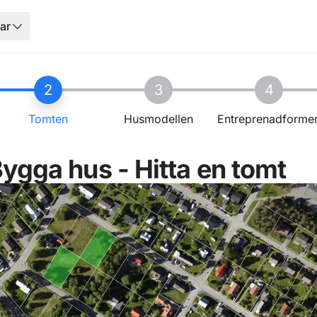
ar
2
3
4
Tomten
Husmodellen
Entreprenadforme
ygga hus - Hitta en tomt