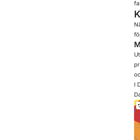
fa
K
Nä
fö
M
Ut
pr
oc
I 
Da