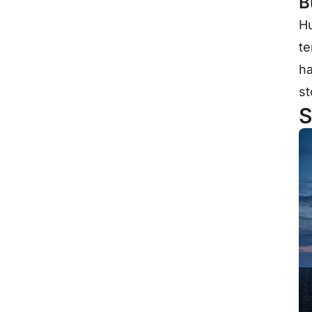
B
Hu
te
ha
st
S