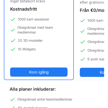
Inget betalkort krävs
efter gratisnivån
Kostnadsfritt
Från €0/mo
1000 kart-sessioner
1000 kart-se
Obegränsat med team
Obegränsat 
medlemmar
medlemmar
20 3D-modeller
Obegränsat 
10 Widgets
Obegränsat a
E-post suppo
Kom igång
Kom
Alla planer inkluderar:
Obegränsat antal teammedlemmar
3D-modell skapare