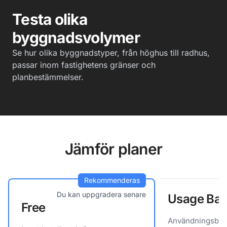
Testa olika
byggnadsvolymer
Se hur olika byggnadstyper, från höghus till radhus,
passar inom fastighetens gränser och
planbestämmelser.
Jämför planer
Rekommenderas
Du kan uppgradera senare
Usage Ba
Free
Användningsbase