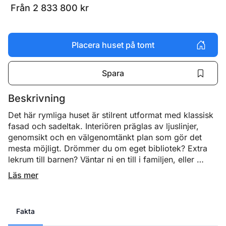
Från
2 833 800
kr
Placera huset på tomt
Spara
Beskrivning
Det här rymliga huset är stilrent utformat med klassisk 
fasad och sadeltak. Interiören präglas av ljuslinjer, 
genomsikt och en välgenomtänkt plan som gör det 
mesta möjligt. Drömmer du om eget bibliotek? Extra 
lekrum till barnen? Väntar ni en till i familjen, eller 
kanske övernattningssugna gäster? Med sex rum som 
Läs mer
standard, och möjlighet att utöka till sju, finns gott om 
utrymme att följa dina husdrömmar. På entréplan finns 
ordentliga sociala ytor för maximalt familjehäng. Välj 
Fakta
till braskamin för att förhöja det traditionella myset 